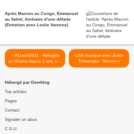
Après Macron au Congo, Emmanuel
au Sahel, itinéraire d'une défaite
(Entretien avec Leslie Varenne)
< #11avril2011 - Réfugiés
USA musique avec Justin
au Ghana depuis 2 ans, ces
Timberlake : Mirrors >
Ivoiriens aiment bien
Gbagbo !
Hébergé par Overblog
Top articles
Pages
Contact
Signaler un abus
C.G.U.