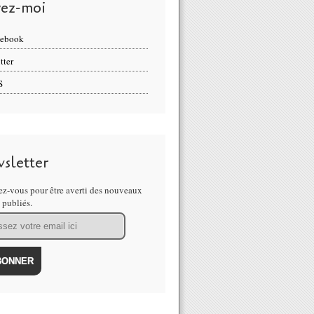
vez-moi
cebook
tter
S
sletter
z-vous pour être averti des nouveaux
s publiés.