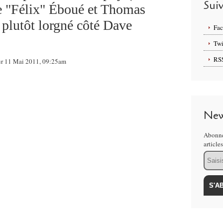
Sui
e "Félix" Éboué et Thomas
 plutôt lorgné côté Dave
Fa
Twi
RS
sur 11 Mai 2011, 09:25am
New
Abonne
article
Email