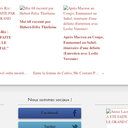
Mai 68 raconté par
Hubert-Félix Thiéfaine
Riz :
Après Macron au Congo,
 FAITE
Emmanuel au Sahel,
 LE
itinéraire d'une défaite
TAL"
(Entretien avec Leslie
Varenne)
Bernard Werber, romancier, agent du Nouvel ordre mondial et donc ennemi de la Côte d'Ivoire, de la Libye et de toutes les nations libres et souveraines
Entre la femme de Carlos, Me Coutant-Peyre, et son collectif d'avocats plagiaires, Ouattara a tout d'un grand !
Nous sommes sociaux !
Facebook
Twitter