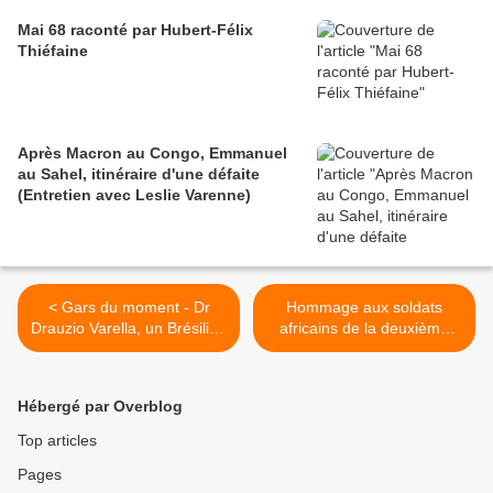
Mai 68 raconté par Hubert-Félix
Thiéfaine
Après Macron au Congo, Emmanuel
au Sahel, itinéraire d'une défaite
(Entretien avec Leslie Varenne)
< Gars du moment - Dr
Hommage aux soldats
Drauzio Varella, un Brésilien
africains de la deuxième
qui n'a pas la langue dans
guerre, ce samedi 10
sa poche
septembre 2011 à 14h30 >
Hébergé par Overblog
Top articles
Pages