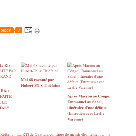
Repost
0
Mai 68 raconté par
Hubert-Félix Thiéfaine
Riz :
Après Macron au Congo,
 FAITE
Emmanuel au Sahel,
 LE
itinéraire d'une défaite
TAL"
(Entretien avec Leslie
Varenne)
Redifs - PSG, c'était mieux avant, Jérôme Reijasse : "Collony, on t'enc..." - février 2010
La RTI de Ouattara continue de mentir éhontément sur la relaxe de Koné Katinan - 24/10/2012