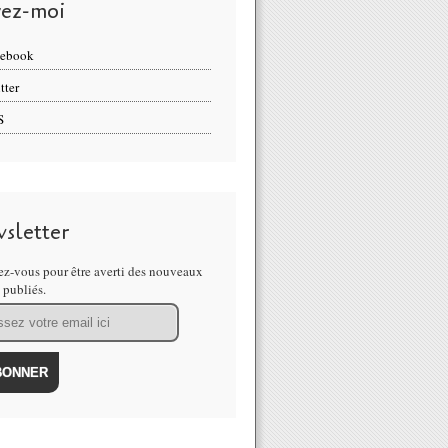
vez-moi
cebook
tter
S
sletter
z-vous pour être averti des nouveaux
s publiés.