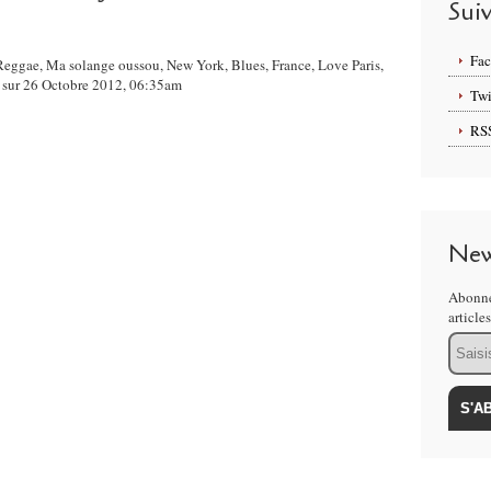
Sui
Fa
,Reggae, Ma solange oussou, New York, Blues, France, Love Paris,
sur 26 Octobre 2012, 06:35am
Twi
RS
New
Abonne
article
Email