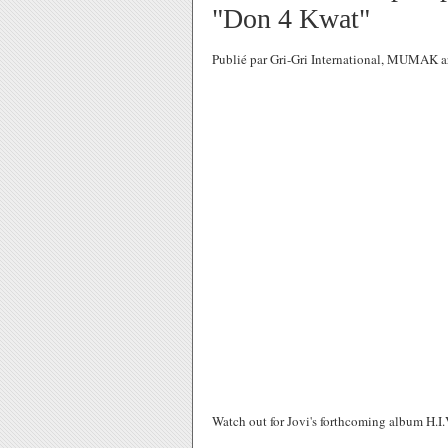
"Don 4 Kwat"
Publié par Gri-Gri International, MUMAK ar
Watch out for Jovi's forthcoming album H.I