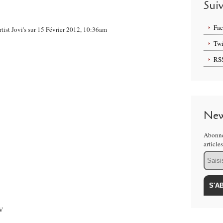
Sui
Fa
tist Jovi's sur 15 Février 2012, 10:36am
Twi
RS
New
Abonne
article
Email
.V