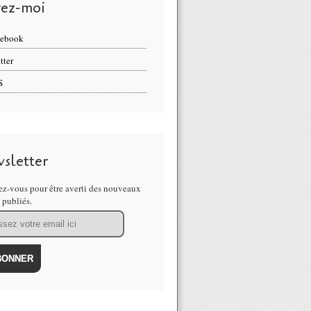
vez-moi
cebook
tter
S
sletter
z-vous pour être averti des nouveaux
s publiés.