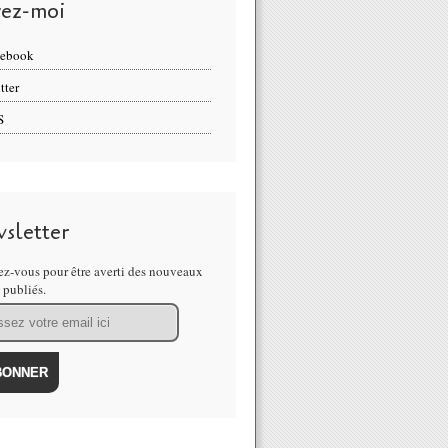
vez-moi
cebook
tter
S
sletter
z-vous pour être averti des nouveaux
s publiés.