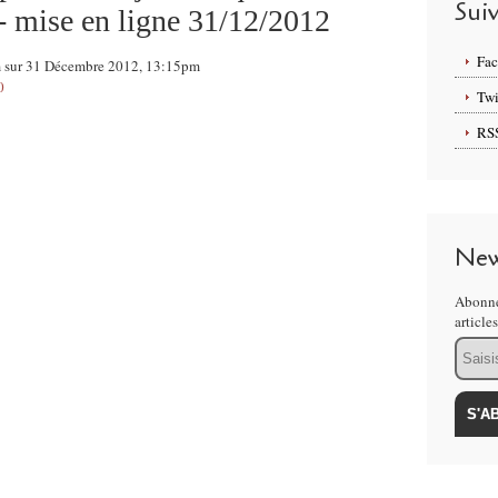
Sui
 - mise en ligne 31/12/2012
Fa
om sur 31 Décembre 2012, 13:15pm
0
Twi
RS
New
Abonne
article
Email