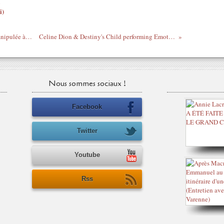
i)
#2012 Images fortes - Armée française manipulée à Bouaké - Signature Charles Onana (feat Mahély Ba) - 9/03/2012
Celine Dion & Destiny's Child performing Emotion live at the ''A New Day Has Come'' Special in March 2002
Nous sommes sociaux !
Facebook
Twitter
Youtube
Rss