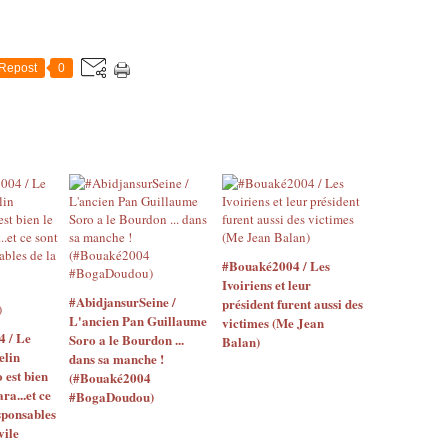
Repost
0
#Bouaké2004 / Les
Ivoiriens et leur
#AbidjansurSeine /
président furent aussi des
L'ancien Pan Guillaume
victimes (Me Jean
4 / Le
Soro a le Bourdon ...
Balan)
elin
dans sa manche !
o est bien
(#Bouaké2004
ara...et ce
#BogaDoudou)
sponsables
vile