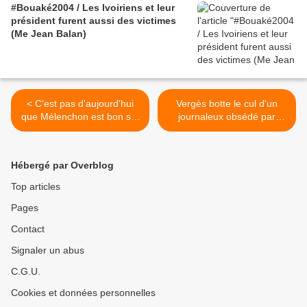
#Bouaké2004 / Les Ivoiriens et leur
président furent aussi des victimes
(Me Jean Balan)
< C'est pas d'aujourd'hui
Vergès botte le cul d'un
que Mélenchon est bon sur
journaleux obsédé par
la Côte d'Ivoire
l'antisémitisme - Gars du
moment >
Hébergé par Overblog
Top articles
Pages
Contact
Signaler un abus
C.G.U.
Cookies et données personnelles