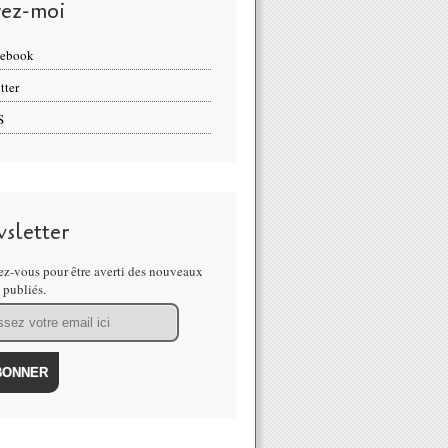
vez-moi
cebook
tter
S
sletter
z-vous pour être averti des nouveaux
s publiés.