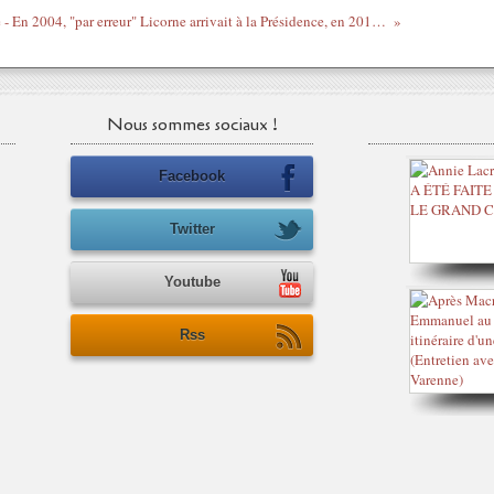
Côte d'Ivoire - En 2004, "par erreur" Licorne arrivait à la Présidence, en 2010, l'ONUCI, toujours par erreur, s'approche d'une centrale thermique à Yopougon !!!
Nous sommes sociaux !
Facebook
Twitter
Youtube
Rss