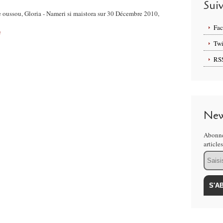
Sui
e oussou, Gloria - Nameri si maistora sur 30 Décembre 2010,
Fa
e
Twi
RS
New
Abonne
article
Email