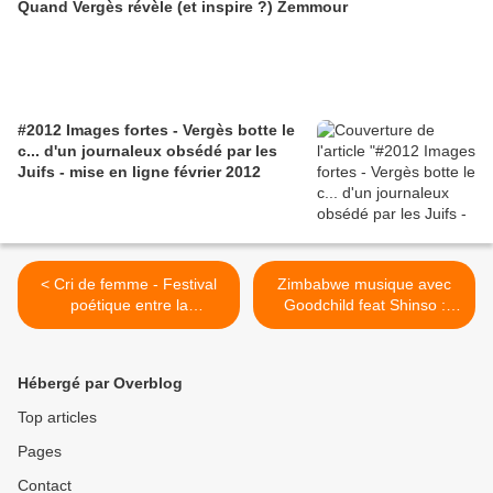
Quand Vergès révèle (et inspire ?) Zemmour
#2012 Images fortes - Vergès botte le
c... d'un journaleux obsédé par les
Juifs - mise en ligne février 2012
< Cri de femme - Festival
Zimbabwe musique avec
poétique entre la
Goodchild feat Shinso :
Guadeloupe et Paris - Mars
Shuwa (Sure) >
2013
Hébergé par Overblog
Top articles
Pages
Contact