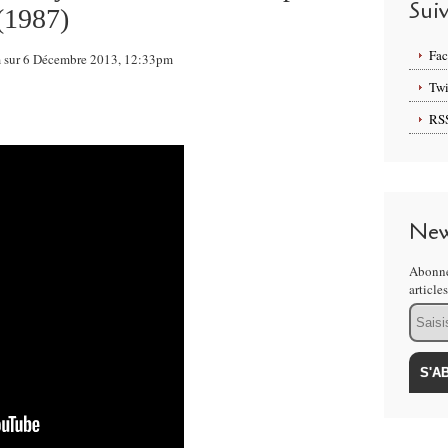
Sui
(1987)
Fa
om sur 6 Décembre 2013, 12:33pm
Twi
RS
New
Abonne
article
Email