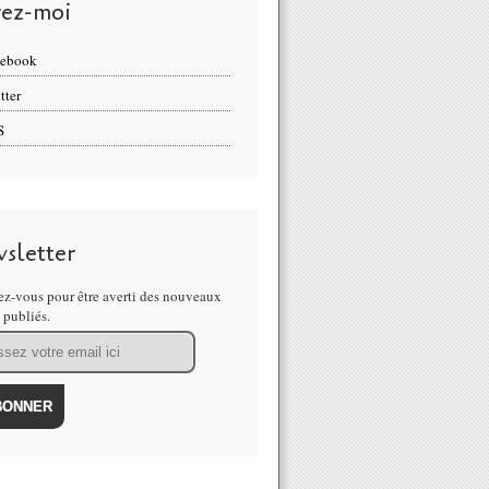
vez-moi
cebook
tter
S
sletter
z-vous pour être averti des nouveaux
s publiés.