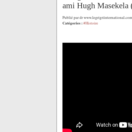
ami Hugh Masekela 
Publié par dr www.legrigriinternational.c
Catégories :
#Histoire