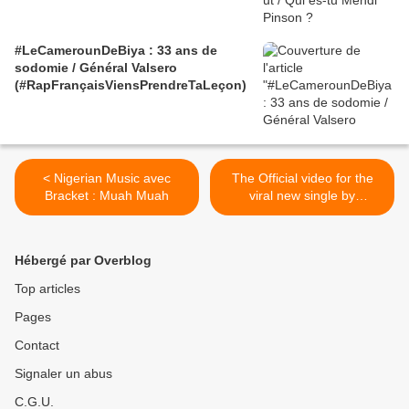
#LeCamerounDeBiya : 33 ans de
sodomie / Général Valsero
(#RapFrançaisViensPrendreTaLeçon)
< Nigerian Music avec
The Official video for the
Bracket : Muah Muah
viral new single by
Syndik8Records recording
artist / Pepsi Ambassador
Lynxxx feat Wizkid and
Hébergé par Overblog
starring the beautiful
Ghanian actress, Joselyn
Top articles
Dumas. >
Pages
Contact
Signaler un abus
C.G.U.