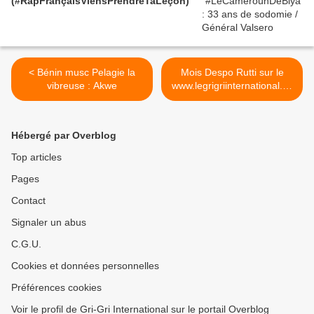
(#RapFrançaisViensPrendreTaLeçon)
< Bénin musc Pelagie la
Mois Despo Rutti sur le
vibreuse : Akwe
www.legrigriinternational.co
m - Destination finale
(freestyle) >
Hébergé par Overblog
Top articles
Pages
Contact
Signaler un abus
C.G.U.
Cookies et données personnelles
Préférences cookies
Voir le profil de Gri-Gri International sur le portail Overblog