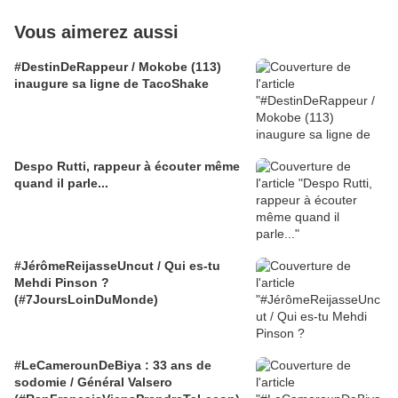
Vous aimerez aussi
#DestinDeRappeur / Mokobe (113)
inaugure sa ligne de TacoShake
Despo Rutti, rappeur à écouter même
quand il parle...
#JérômeReijasseUncut / Qui es-tu
Mehdi Pinson ?
(#7JoursLoinDuMonde)
#LeCamerounDeBiya : 33 ans de
sodomie / Général Valsero