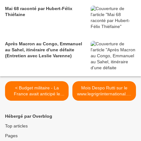
Mai 68 raconté par Hubert-Félix
Thiéfaine
Après Macron au Congo, Emmanuel
au Sahel, itinéraire d'une défaite
(Entretien avec Leslie Varenne)
< Budget militaire - La
Mois Despo Rutti sur le
France avait anticipé le
www.legrigriinternational.co
surcoût ivoirien, mais sous-
m - Trash (Live) >
estimé celui lié à la Libye
Hébergé par Overblog
Top articles
Pages