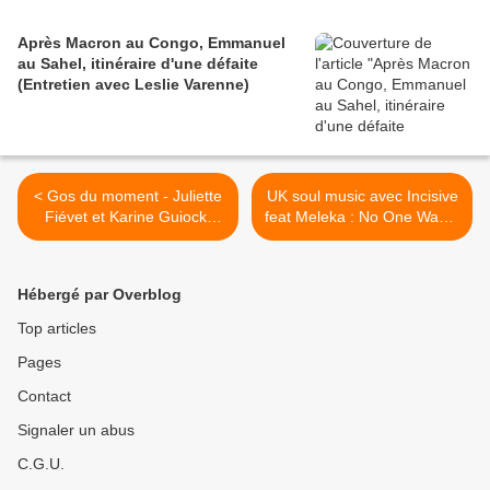
Après Macron au Congo, Emmanuel
au Sahel, itinéraire d'une défaite
(Entretien avec Leslie Varenne)
< Gos du moment - Juliette
UK soul music avec Incisive
Fiévet et Karine Guiock,
feat Meleka : No One Wants
back from le Rallye des
To Be Alone >
Gazelles
Hébergé par Overblog
Top articles
Pages
Contact
Signaler un abus
C.G.U.