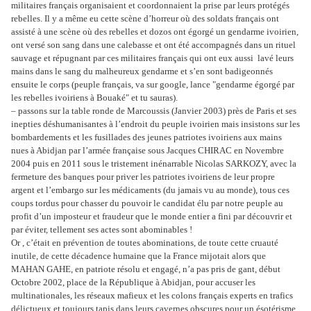
militaires français organisaient et coordonnaient la prise par leurs protégés
rebelles. Il y a même eu cette scène d’horreur où des soldats français ont
assisté à une scène où des rebelles et dozos ont égorgé un gendarme ivoirien,
ont versé son sang dans une calebasse et ont été accompagnés dans un rituel
sauvage et répugnant par ces militaires français qui ont eux aussi lavé leurs
mains dans le sang du malheureux gendarme et s’en sont badigeonnés
ensuite le corps (peuple français, va sur google, lance "gendarme égorgé par
les rebelles ivoiriens à Bouaké" et tu sauras).
– passons sur la table ronde de Marcoussis (Janvier 2003) près de Paris et ses
inepties déshumanisantes à l’endroit du peuple ivoirien mais insistons sur les
bombardements et les fusillades des jeunes patriotes ivoiriens aux mains
nues à Abidjan par l’armée française sous Jacques CHIRAC en Novembre
2004 puis en 2011 sous le tristement inénarrable Nicolas SARKOZY, avec la
fermeture des banques pour priver les patriotes ivoiriens de leur propre
argent et l’embargo sur les médicaments (du jamais vu au monde), tous ces
coups tordus pour chasser du pouvoir le candidat élu par notre peuple au
profit d’un imposteur et fraudeur que le monde entier a fini par découvrir et
par éviter, tellement ses actes sont abominables !
Or , c’était en prévention de toutes abominations, de toute cette cruauté
inutile, de cette décadence humaine que la France mijotait alors que
MAHAN GAHE, en patriote résolu et engagé, n’a pas pris de gant, début
Octobre 2002, place de la République à Abidjan, pour accuser les
multinationales, les réseaux mafieux et les colons français experts en trafics
délictueux et toujours tapis dans leurs cavernes obscures pour un ésotérisme