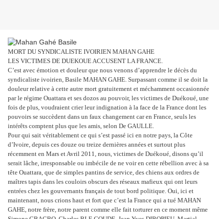
MORT DU SYNDICALISTE IVOIRIEN MAHAN GAHE
LES VICTIMES DE DUEKOUE ACCUSENT LA FRANCE.
C’est avec émotion et douleur que nous venons d’apprendre le décès du
syndicaliste ivoirien, Basile MAHAN GAHE. Surpassant comme il se doit la
douleur relative à cette autre mort gratuitement et méchamment occasionnée
par le régime Ouattara et ses dozos au pouvoir, les victimes de Duékoué, une
fois de plus, voudraient crier leur indignation à la face de la France dont les
pouvoirs se succèdent dans un faux changement car en France, seuls les
intérêts comptent plus que les amis, selon De GAULLE.
Pour qui sait véritablement ce qui s’est passé ici en notre pays, la Côte
d’Ivoire, depuis ces douze ou treize dernières années et surtout plus
récemment en Mars et Avril 2011, nous, victimes de Duékoué, disons qu’il
serait lâche, irresponsable ou imbécile de ne voir en cette rébellion avec à sa
tête Ouattara, que de simples pantins de service, des chiens aux ordres de
maîtres tapis dans les couloirs obscurs des réseaux mafieux qui ont leurs
entrées chez les gouvernants français de tout bord politique. Oui, ici et
maintenant, nous crions haut et fort que c’est la France qui a tué MAHAN
GAHE, notre frère, notre parent comme elle fait torturer en ce moment même
Simone GBAGBO, Charles BLE GOUDE, Jean Yves DIBOPIEU, Martial