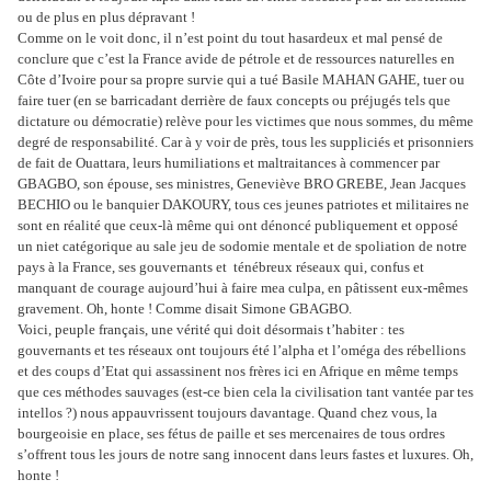
ou de plus en plus dépravant !
Comme on le voit donc, il n’est point du tout hasardeux et mal pensé de
conclure que c’est la France avide de pétrole et de ressources naturelles en
Côte d’Ivoire pour sa propre survie qui a tué Basile MAHAN GAHE, tuer ou
faire tuer (en se barricadant derrière de faux concepts ou préjugés tels que
dictature ou démocratie) relève pour les victimes que nous sommes, du même
degré de responsabilité. Car à y voir de près, tous les suppliciés et prisonniers
de fait de Ouattara, leurs humiliations et maltraitances à commencer par
GBAGBO, son épouse, ses ministres, Geneviève BRO GREBE, Jean Jacques
BECHIO ou le banquier DAKOURY, tous ces jeunes patriotes et militaires ne
sont en réalité que ceux-là même qui ont dénoncé publiquement et opposé
un niet catégorique au sale jeu de sodomie mentale et de spoliation de notre
pays à la France, ses gouvernants et ténébreux réseaux qui, confus et
manquant de courage aujourd’hui à faire mea culpa, en pâtissent eux-mêmes
gravement. Oh, honte ! Comme disait Simone GBAGBO.
Voici, peuple français, une vérité qui doit désormais t’habiter : tes
gouvernants et tes réseaux ont toujours été l’alpha et l’oméga des rébellions
et des coups d’Etat qui assassinent nos frères ici en Afrique en même temps
que ces méthodes sauvages (est-ce bien cela la civilisation tant vantée par tes
intellos ?) nous appauvrissent toujours davantage. Quand chez vous, la
bourgeoisie en place, ses fétus de paille et ses mercenaires de tous ordres
s’offrent tous les jours de notre sang innocent dans leurs fastes et luxures. Oh,
honte !