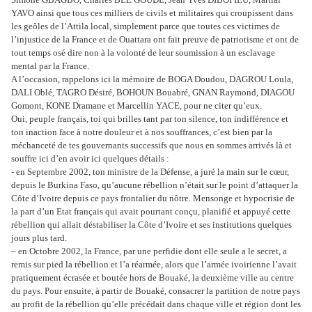
YAVO ainsi que tous ces milliers de civils et militaires qui croupissent dans
les geôles de l’Attila local, simplement parce que toutes ces victimes de
l’injustice de la France et de Ouattara ont fait preuve de patriotisme et ont de
tout temps osé dire non à la volonté de leur soumission à un esclavage
mental par la France.
A l’occasion, rappelons ici la mémoire de BOGA Doudou, DAGROU Loula,
DALI Oblé, TAGRO Désiré, BOHOUN Bouabré, GNAN Raymond, DIAGOU
Gomont, KONE Dramane et Marcellin YACE, pour ne citer qu’eux.
Oui, peuple français, toi qui brilles tant par ton silence, ton indifférence et
ton inaction face à notre douleur et à nos souffrances, c’est bien par la
méchanceté de tes gouvernants successifs que nous en sommes arrivés là et
souffre ici d’en avoir ici quelques détails :
- en Septembre 2002, ton ministre de la Défense, a juré la main sur le cœur,
depuis le Burkina Faso, qu’aucune rébellion n’était sur le point d’attaquer la
Côte d’Ivoire depuis ce pays frontalier du nôtre. Mensonge et hypocrisie de
la part d’un Etat français qui avait pourtant conçu, planifié et appuyé cette
rébellion qui allait déstabiliser la Côte d’Ivoire et ses institutions quelques
jours plus tard.
– en Octobre 2002, la France, par une perfidie dont elle seule a le secret, a
remis sur pied la rébellion et l’a réarmée, alors que l’armée ivoirienne l’avait
pratiquement écrasée et boutée hors de Bouaké, la deuxième ville au centre
du pays. Pour ensuite, à partir de Bouaké, consacrer la partition de notre pays
au profit de la rébellion qu’elle précédait dans chaque ville et région dont les