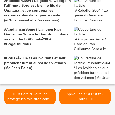
#Rébellion2004 / Le général Georgelin
l'affirme : Soro est bien le fils de
Ouattara...et ce sont eux les
responsables de la guerre civile
(#Chiracsavait #LaPresseaussi)
#AbidjansurSeine / L'ancien Pan
Guillaume Soro a le Bourdon ... dans
sa manche ! (#Bouaké2004
#BogaDoudou)
#Bouaké2004 / Les Ivoiriens et leur
président furent aussi des victimes
(Me Jean Balan)
< En Côte d'Ivoire, on
Spike Lee's OLDBOY -
protège les ministres contre
Trailer 1 >
les microbes, pas les
enfants...