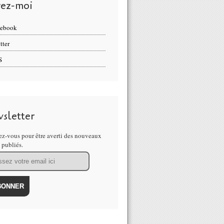
vez-moi
cebook
tter
S
sletter
z-vous pour être averti des nouveaux
s publiés.