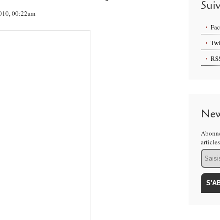
Sui
 2010, 00:22am
Fa
Twi
RS
New
Abonne
article
Email