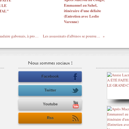
Emmanuel au Sahel,
 LE
itinéraire d'une défaite
TAL"
(Entretien avec Leslie
Varenne)
Serge Ebama, directeur de Zoom, hebdomadaire gabonais, à propos du Concours artistique de l'UNESCO à Libreville
Les assassinats d'albinos se poursuivent au Burundi et en Tanzanie
Nous sommes sociaux !
Facebook
Twitter
Youtube
Rss