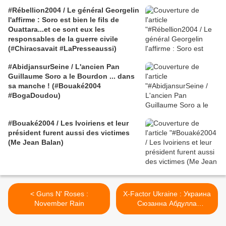
#Rébellion2004 / Le général Georgelin
l'affirme : Soro est bien le fils de
Ouattara...et ce sont eux les
responsables de la guerre civile
(#Chiracsavait #LaPresseaussi)
#AbidjansurSeine / L'ancien Pan
Guillaume Soro a le Bourdon ... dans
sa manche ! (#Bouaké2004
#BogaDoudou)
#Bouaké2004 / Les Ivoiriens et leur
président furent aussi des victimes
(Me Jean Balan)
< Guns N' Roses :
X-Factor Ukraine : Украина
November Rain
Сюзанна Абдулла
2010(Abdullah Suzanne la
Ukrainian Beyonce?) >