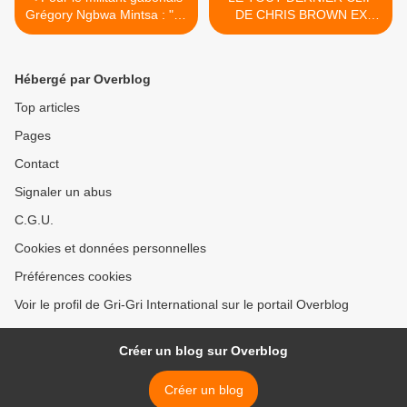
Grégory Ngbwa Mintsa : "Ali
DE CHRIS BROWN EX
Bongo et Mba Obame sont
MISTER RIHANNA SUR LE
les frères siamois du
GRI-GRI >
bongoïsme"
Hébergé par Overblog
Top articles
Pages
Contact
Signaler un abus
C.G.U.
Cookies et données personnelles
Préférences cookies
Voir le profil de Gri-Gri International sur le portail Overblog
Créer un blog sur Overblog
Créer un blog