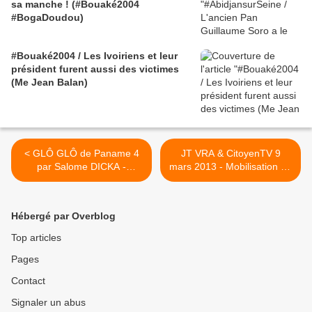
sa manche ! (#Bouaké2004
#BogaDoudou)
#Bouaké2004 / Les Ivoiriens et leur
président furent aussi des victimes
(Me Jean Balan)
< GLÔ GLÔ de Paname 4
JT VRA & CitoyenTV 9
par Salome DICKA -
mars 2013 - Mobilisation de
Agenda du 4 au 10 mars
soutien au président
GBAGBO le 9 mars /
première dame Simone
Hébergé par Overblog
Ehivet Gbagbo / Journée de
la femme / MALI /
Top articles
Madagascar / RDC /
Pages
KENYA... >
Contact
Signaler un abus