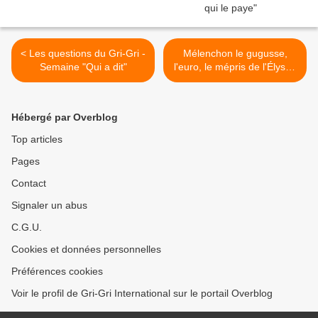
< Les questions du Gri-Gri -
Mélenchon le gugusse,
Semaine "Qui a dit"
l'euro, le mépris de l'Élysée
pour le peuple français :
Emmanuel Todd déboîte
tout le monde >
Hébergé par Overblog
Top articles
Pages
Contact
Signaler un abus
C.G.U.
Cookies et données personnelles
Préférences cookies
Voir le profil de Gri-Gri International sur le portail Overblog