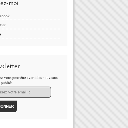
vez-moi
cebook
tter
S
sletter
z-vous pour être averti des nouveaux
s publiés.