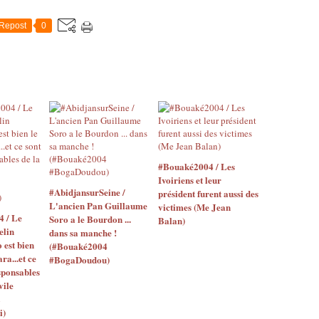
Repost
0
#Bouaké2004 / Les
Ivoiriens et leur
#AbidjansurSeine /
président furent aussi des
L'ancien Pan Guillaume
victimes (Me Jean
4 / Le
Soro a le Bourdon ...
Balan)
elin
dans sa manche !
o est bien
(#Bouaké2004
ara...et ce
#BogaDoudou)
sponsables
vile
i)