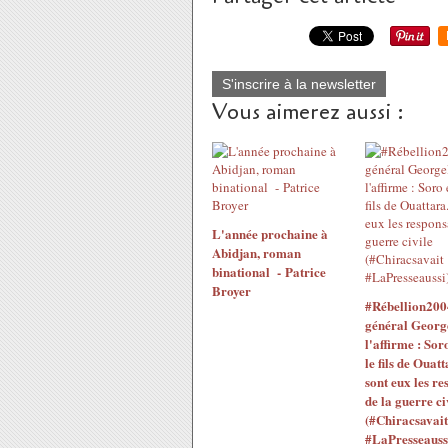
S'inscrire à la newsletter
Vous aimerez aussi :
L'année prochaine à
Abidjan, roman
binational - Patrice
Broyer
#Rébellion200
général Georg
l'affirme : Sor
le fils de Ouatt
sont eux les re
de la guerre ci
(#Chiracsavait
#LaPresseauss