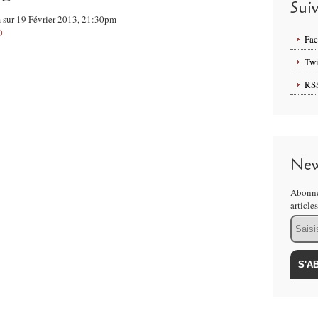
Sui
m sur 19 Février 2013, 21:30pm
0
Fa
Twi
RS
New
Abonne
article
Email