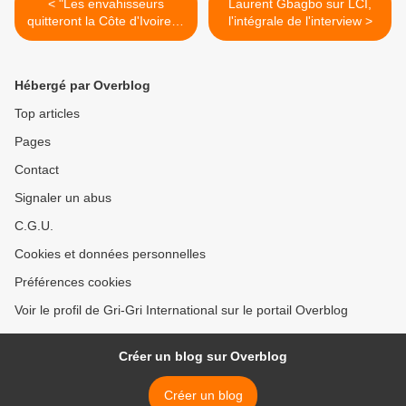
< "Les envahisseurs
Laurent Gbagbo sur LCI,
quitteront la Côte d'Ivoire la
l'intégrale de l'interview >
queue entre les jambes !" -
Jacques Vergès & Toussaint
Alain le 3 avril 2011 Paris
Hébergé par Overblog
Top articles
Pages
Contact
Signaler un abus
C.G.U.
Cookies et données personnelles
Préférences cookies
Voir le profil de Gri-Gri International sur le portail Overblog
Créer un blog sur Overblog
Créer un blog