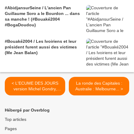
#AbidjansurSeine / L'ancien Pan
Guillaume Soro a le Bourdon ... dans
sa manche ! (#Bouaké2004
#BogaDoudou)
#Bouaké2004 / Les Ivoiriens et leur
président furent aussi des victimes
(Me Jean Balan)
< L'ECUME DES JOURS
La ronde des Capitales :
version Michel Gondry,
Australie : Melbourne... >
avec Romain Duris, Audrey
Tautou, Gad Elmaleh, Omar
Sy, Philippe Torreton, Alain
Hébergé par Overblog
Chabat, Charlotte Le Bon et
Aïssa Maïga. Sortie le : 24
Top articles
avril 2013
Pages