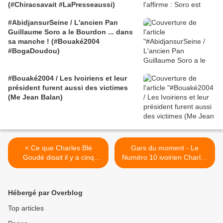
(#Chiracsavait #LaPresseaussi)
#AbidjansurSeine / L'ancien Pan
Guillaume Soro a le Bourdon ... dans
sa manche ! (#Bouaké2004
#BogaDoudou)
#Bouaké2004 / Les Ivoiriens et leur
président furent aussi des victimes
(Me Jean Balan)
< Ce que Charles Blé
Gars du moment - Le
Goudé disait il y a cinq
Numéro 10 ivoirien Charles
semaines...
Blé Goudé >
Hébergé par Overblog
Top articles