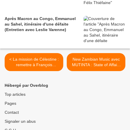
Après Macron au Congo, Emmanuel
au Sahel, itinéraire d'une défaite
(Entretien avec Leslie Varenne)
< La mission de Célestine :
New Zambian Music avec
remettre à François
MUTINTA : State of Affairs
Hollande la lettre à
>
Elisabeth Badinter au sujet
de Simone Gbagbo
Hébergé par Overblog
Top articles
Pages
Contact
Signaler un abus