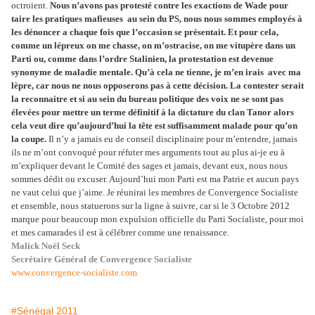
octroient.
Nous n’avons pas protesté contre les exactions de Wade pour
taire les pratiques mafieuses au sein du PS, nous nous sommes employés à
les dénoncer a chaque fois que l’occasion se présentait. Et pour cela,
comme un lépreux on me chasse, on m’ostracise, on me vitupère dans un
Parti ou, comme dans l’ordre Stalinien, la protestation est devenue
synonyme de maladie mentale. Qu’à cela ne tienne, je m’en irais avec ma
lèpre, car nous ne nous opposerons pas à cette décision. La contester serait
la reconnaitre et si au sein du bureau politique des voix ne se sont pas
élevées pour mettre un terme définitif à la dictature du clan Tanor alors
cela veut dire qu’aujourd’hui la tête est suffisamment malade pour qu’on
la coupe.
Il n’y a jamais eu de conseil disciplinaire pour m’entendre, jamais
ils ne m’ont convoqué pour réfuter mes arguments tout au plus ai-je eu à
m’expliquer devant le Comité des sages et jamais, devant eux, nous nous
sommes dédit ou excuser. Aujourd’hui mon Parti est ma Patrie et aucun pays
ne vaut celui que j’aime. Je réunirai les membres de Convergence Socialiste
et ensemble, nous statuerons sur la ligne à suivre, car si le 3 Octobre 2012
marque pour beaucoup mon expulsion officielle du Parti Socialiste, pour moi
et mes camarades il est à célébrer comme une renaissance.
Malick Noël Seck
Secrétaire Général de Convergence Socialiste
www.convergence-socialiste.com
#Sénégal 2011