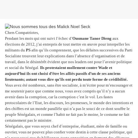
Chers Compatriotes,
Pendant les mois qui ont suivi l’échec d’
Ousmane Tanor Dieng
aux
élections de 2012, j’ai entrepris de tout mettre en œuvre pour interpeller les
militants du
PS
afin qu’ils comprennent, que les défaites successives du Parti
Socialiste trouvent leur explications dans l’absence d’organisation et de
travail, dans le désintérêt évident que nos leaders ont pour l’avenir politique
et social du Sénégal.
Ils protestaient mollement contre Wade et
aujourd‘hui ils ont choisi d’être les alliés passifs d’un de ses anciens
lieutenants; autant vous dire qu’ils ont perdu toute forme de crédibilité.
Vous avez été nombreux, sans être socialiste, à m’écrire pour m’encourager et
me soutenir parce que comme nous, vous avez compris qu’il n’y a aucun
avenir dans la corruption, car la corruption c’est le vol. Les fastes
protocolaires de l’Etat, les discours, les promesses, le monde des intentions et
des chiffres est un monde parallèle qui n’a pas le souci de ce dont souffre le
peuple Sénégalais, et comme l’habit ne fait pas le moine, le costume ne fait
certainement pas le ministre.
Sénégalais, que vous soyez chef d’entreprise, étudiant, mère de famille ou
ouvrier, vous ne pouvez plus confier votre destin à cette classe politique, qui
n’a pour souci que de bâillonner toute opposition en formant des alliances