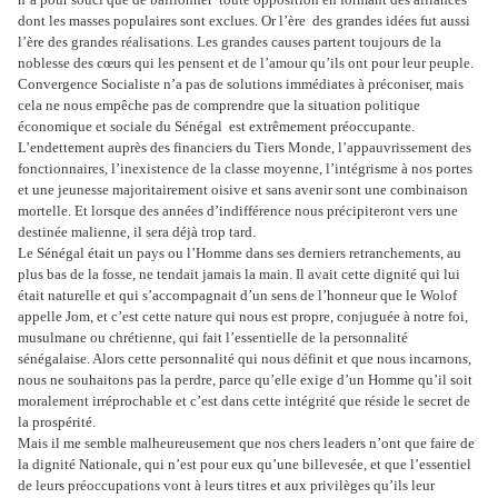
dont les masses populaires sont exclues. Or l’ère des grandes idées fut aussi
l’ère des grandes réalisations. Les grandes causes partent toujours de la
noblesse des cœurs qui les pensent et de l’amour qu’ils ont pour leur peuple.
Convergence Socialiste n’a pas de solutions immédiates à préconiser, mais
cela ne nous empêche pas de comprendre que la situation politique
économique et sociale du Sénégal est extrêmement préoccupante.
L’endettement auprès des financiers du Tiers Monde, l’appauvrissement des
fonctionnaires, l’inexistence de la classe moyenne, l’intégrisme à nos portes
et une jeunesse majoritairement oisive et sans avenir sont une combinaison
mortelle. Et lorsque des années d’indifférence nous précipiteront vers une
destinée malienne, il sera déjà trop tard.
Le Sénégal était un pays ou l’Homme dans ses derniers retranchements, au
plus bas de la fosse, ne tendait jamais la main. Il avait cette dignité qui lui
était naturelle et qui s’accompagnait d’un sens de l’honneur que le Wolof
appelle Jom, et c’est cette nature qui nous est propre, conjuguée à notre foi,
musulmane ou chrétienne, qui fait l’essentielle de la personnalité
sénégalaise. Alors cette personnalité qui nous définit et que nous incarnons,
nous ne souhaitons pas la perdre, parce qu’elle exige d’un Homme qu’il soit
moralement irréprochable et c’est dans cette intégrité que réside le secret de
la prospérité.
Mais il me semble malheureusement que nos chers leaders n’ont que faire de
la dignité Nationale, qui n’est pour eux qu’une billevesée, et que l’essentiel
de leurs préoccupations vont à leurs titres et aux privilèges qu’ils leur