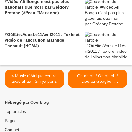
#Vidéo Ali Bongo n'est pas plus
gabonais que moi ! par Grégory
Protche (#Péan #Marianne)
#OùEtiezVousLe11Avril2011 / Texte et
vidéo de l'allocution Mathilde
Thépault (HGMJ)
< Music d'Afrique central
Oh oh oh ! Oh oh oh !
avec Shaa : Siri ya penzi
Libérez Gbagbo -
Kommandant Simi Ol
chante et parle >
Hébergé par Overblog
Top articles
Pages
Contact