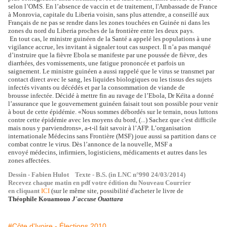
selon l’OMS. En l’absence de vaccin
et de traitement, l'Ambassade de France
à
Monrovia, capitale du Liberia voisin, sans
plus attendre, a conseillé aux
Français de ne
pas se rendre dans les zones touchées en
Guinée ni dans les
zones du nord du Liberia
proches de la frontière entre les deux pays.
En tout cas, le ministre guinéen de la Santé
a appelé les populations à une
vigilance
accrue, les invitant à signaler tout cas sus
pect. Il n’a pas manqué
d’instruire que la
fièvre Ebola se manifeste par une poussée de
fièvre, des
diarrhées, des vomissements, une
fatigue prononcée et parfois un
saignement.
Le ministre guinéen a aussi rappelé que le
virus se transmet par
contact direct avec le
sang, les liquides biologiques ou les tissus
des sujets
infectés vivants ou décédés et par
la consommation de viande de
brousse
infectée.
Décidé à mettre fin au ravage de l’Ebola, Dr
Kéïta a donné
l’assurance que le gouverne
ment guinéen faisait tout son possible pour
venir
à bout de cette épidémie. «Nous
sommes débordés sur le terrain, nous lut
tons
contre cette épidémie avec les moyens
du bord, (...) Sachez que c'est difficile
mais
nous y parviendrons», a-t-il fait savoir à
l’AFP. L’organisation
internationale
Médecins sans Frontière (MSF) joue aussi sa
partition dans ce
combat contre le virus. Dès
l’annonce de la nouvelle, MSF a
envoyé
médecins, infirmiers, logisticiens, médica
ments et autres dans les
zones affectées.
Dessin - Fabien Hulot Texte - B.S. (in LNC n°990 24/03/2014)
Recevez chaque matin en pdf votre édition du Nouveau Courrier
en cliquant
ICI
(sur le même site, possibilité d'acheter le livre de
Théophile Kouamouo
J'accuse Ouattara
#Côte d'Ivoire - Élections 2010