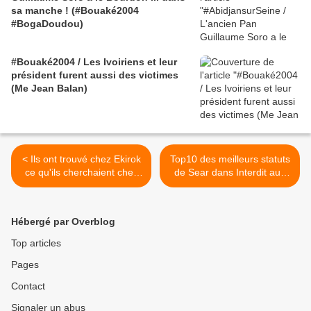
sa manche ! (#Bouaké2004
#BogaDoudou)
#Bouaké2004 / Les Ivoiriens et leur
président furent aussi des victimes
(Me Jean Balan)
< Ils ont trouvé chez Ekirok
Top10 des meilleurs statuts
ce qu'ils cherchaient chez
de Sear dans Interdit aux
Colette /
bâtards / Patrice Broyer >
#InterditAuxBâtards
Hébergé par Overblog
Top articles
Pages
Contact
Signaler un abus