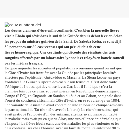
Les doutes viennent d’être enfin confir
més. C’est bien la mortelle fièvre
virale
Ebola qui sévit dans le sud de la Guinée
depuis début février. Selon
les propos du
ministre guinéen de la Santé, Dr Sakoba
Keïta, ce sont déjà
59 personnes sur 80 cas
recensés qui ont péri du fait de cette
fièvre
hémorragique. Une certitude qui découle des
résultats des tests
sanguins effectués par un
laboratoire lyonnais et relayés en boucle
samedi
par les médias français.
De quoi inquiéter les autorités et populations
ivoiriennes quand on sait que
la Côte d’Ivoire
fait frontière avec la Guinée par les princi
pales localités
affectées par l’épidémie :
Guéckédou et Macenta. La Sierra Léone, un
pays
frontalier à la Guinée suspecte des cas
sur son territoire. C’est donc toute
l’Afrique
de l’ouest qui devrait se lever. Car, faut-il
l’indiquer, c’est la
première fois que ce virus,
souvent présent en République démocratique
du
Congo (RDC), en Ouganda, au Soudan du
Sud et au Gabon, se signale dans
l’ouest du
continent africain. En Côte d’Ivoire, on se
souvient qu’en 1994,
une variante de la
maladie avait contaminé une colonie de
chimpanzés dans
le parc national de Taï
(frontière avec le Liberia). Le chercheur
suisse, qui
avait pratiqué l'autopsie d'un des
animaux atteints, avait même contracté
la
maladie mais avait pu en guérir. Alors, une
surveillance épidémiologique
s’impose !
La fièvre Ebola étant une des maladies les
plus virulentes et les
plus contagieuses chez
l'homme, avec un taux de mortalité autour
de 90 %