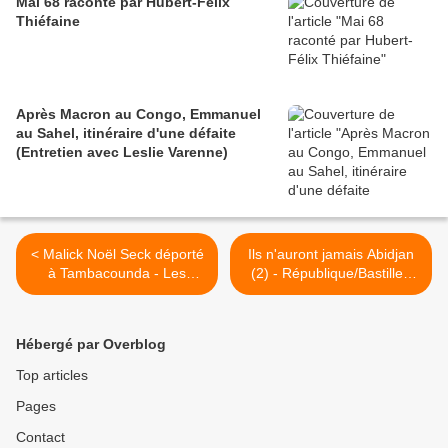
Mai 68 raconté par Hubert-Félix
Thiéfaine
Après Macron au Congo, Emmanuel
au Sahel, itinéraire d'une défaite
(Entretien avec Leslie Varenne)
< Malick Noël Seck déporté
Ils n'auront jamais Abidjan
à Tambacounda - Les
(2) - République/Bastille -
Sénégalais méritent leur
12/11/2011 >
sort !
Hébergé par Overblog
Top articles
Pages
Contact