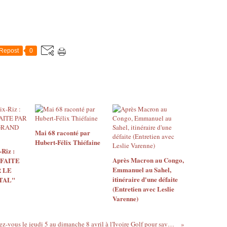
Repost
0
Mai 68 raconté par
Hubert-Félix Thiéfaine
Riz :
Après Macron au Congo,
 FAITE
Emmanuel au Sahel,
 LE
itinéraire d'une défaite
TAL"
(Entretien avec Leslie
Varenne)
Rendez-vous le jeudi 5 au dimanche 8 avril à l'Ivoire Golf pour savourer le nouveau goût du tourisme Ivoirien...