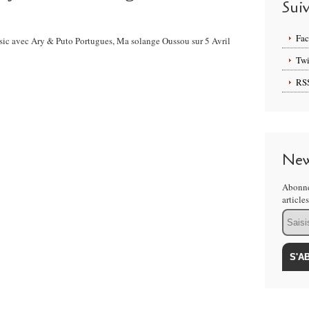
Sui
Fa
usic avec Ary & Puto Portugues, Ma solange Oussou sur 5 Avril
Twi
RS
New
Abonne
article
Email