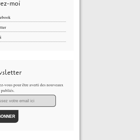
vez-moi
cebook
tter
S
sletter
z-vous pour être averti des nouveaux
s publiés.