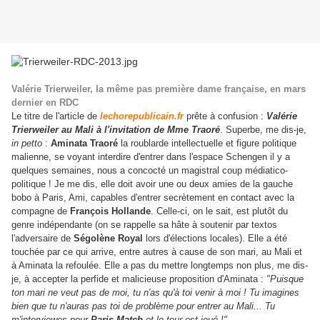
Valérie Trierweiler, la même pas première dame française, en mars
dernier en RDC
Le titre de l'article de
lechorepublicain.fr
prête à confusion :
Valérie
Trierweiler au Mali à l'invitation de Mme Traoré
. Superbe, me dis-je,
in petto
:
Aminata Traoré
la roublarde intellectuelle et figure politique
malienne, se voyant interdire d'entrer dans l'espace Schengen il y a
quelques semaines, nous a concocté un magistral coup médiatico-
politique ! Je me dis, elle doit avoir une ou deux amies de la gauche
bobo à Paris, Ami, capables d'entrer secrètement en contact avec la
compagne de
François Hollande
. Celle-ci, on le sait, est plutôt du
genre indépendante (on se rappelle sa hâte à soutenir par textos
l'adversaire de
Ségolène Royal
lors d'élections locales). Elle a été
touchée par ce qui arrive, entre autres à cause de son mari, au Mali et
à Aminata la refoulée. Elle a pas du mettre longtemps non plus, me dis-
je, à accepter la perfide et malicieuse proposition d'Aminata :
"Puisque
ton mari ne veut pas de moi, tu n'as qu'à toi venir à moi ! Tu imagines
bien que tu n'auras pas toi de problème pour entrer au Mali... Tu
m'interviewes pour
Paris Match
et le tour est joué !"