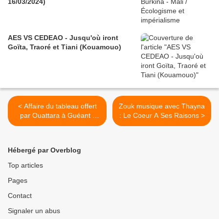
16/03/2024)
AES VS CEDEAO - Jusqu'où iront
Goïta, Traoré et Tiani (Kouamouo)
< Affaire du tableau offert
Zouk musique avec Thayna
par Ouattara à Guéant -
: Le Coeur A Ses Raisons >
L'article de Théophile
Kouamouo qui a mis le feu
aux poudres
Hébergé par Overblog
Top articles
Pages
Contact
Signaler un abus