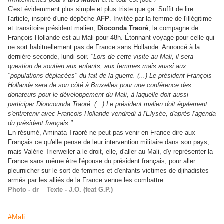
C'est évidemment plus simple et plus triste que ça. Suffit de lire
l'article, inspiré d'une dépêche
AFP
. Invitée par la femme de l'illégitime
et transitoire président malien,
Dioconda Traoré
, la compagne de
François Hollande est au Mali pour 48h. Étonnant voyage pour celle qui
ne sort habituellement pas de France sans Hollande. Annoncé à la
dernière seconde, lundi soir.
"Lors de cette visite au Mali, il sera
question de soutien aux enfants, aux femmes mais aussi aux
"populations déplacées" du fait de la guerre. (...)
Le président François
Hollande sera de son côté à Bruxelles pour une conférence des
donateurs pour le développement du Mali, à laquelle doit aussi
participer Dioncounda Traoré. (...)
Le président malien doit également
s'entretenir avec François Hollande vendredi à l'Elysée, d'après l'agenda
du président français."
En résumé, Aminata Traoré ne peut pas venir en France dire aux
Français ce qu'elle pense de leur intervention militaire dans son pays,
mais Valérie Trierweiler
a le droit, elle, d'aller au Mali, d'y représenter la
France sans même être l'épouse du président français,
pour aller
pleurnicher sur le sort de femmes et d'enfants
victimes de djihadistes
armés par les alliés de la France
venue les combattre.
Photo - dr Texte - J.O. (feat G.P.)
#Mali