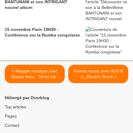
BANTUNANI et son INTRIGANT
nouvel album
15 novembre Paris 19H30 -
Conférence sur la Rumba congolaise
< Reggae musique avec
Korean music avec 에프엑
Queen Ifrica : Times Like
스_Electric Shock >
Thes
Hébergé par Overblog
Top articles
Pages
Contact