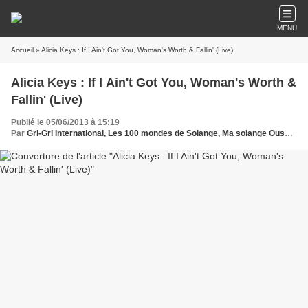
MENU
Accueil
» Alicia Keys : If I Ain't Got You, Woman's Worth & Fallin' (Live)
Alicia Keys : If I Ain't Got You, Woman's Worth &
Fallin' (Live)
Publié le 05/06/2013 à 15:19
Par
Gri-Gri International, Les 100 mondes de Solange, Ma solange Oussou, Institut français , USA, African, World, UK, Alicia Keys , Jay Z,Boston,