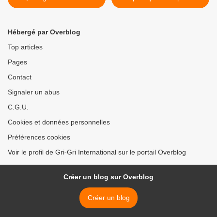
Umoja, organisation
Labertit Aligre FM (1) - 27
politique panafricaniste,
mai 2013 >
expliquera la situation
Hébergé par Overblog
révoltante en République
Centrafricaine et exposera
Top articles
la clé pour en sortir
Pages
Contact
Signaler un abus
C.G.U.
Cookies et données personnelles
Préférences cookies
Voir le profil de Gri-Gri International sur le portail Overblog
Créer un blog sur Overblog
Créer un blog