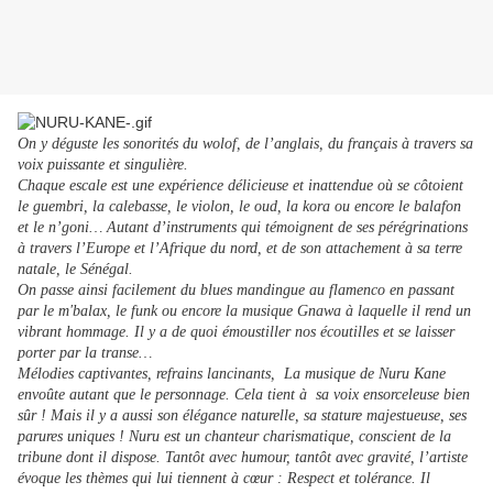
On y déguste les sonorités du wolof, de l’anglais, du français à travers sa
voix puissante et singulière.
Chaque escale est une expérience délicieuse et inattendue où se côtoient
le guembri, la calebasse, le violon, le oud, la kora ou encore le balafon
et le n’goni… Autant d’instruments qui témoignent de ses pérégrinations
à travers l’Europe et l’Afrique du nord, et de son attachement à sa terre
natale, le Sénégal.
On passe ainsi facilement du blues mandingue au flamenco en passant
par le m'balax, le funk ou encore la musique Gnawa à laquelle il rend un
vibrant hommage. Il y a de quoi émoustiller nos écoutilles et se laisser
porter par la transe…
Mélodies captivantes, refrains lancinants, La musique de Nuru Kane
envoûte autant que le personnage. Cela tient à sa voix ensorceleuse bien
sûr ! Mais il y a aussi son élégance naturelle, sa stature majestueuse, ses
parures uniques ! Nuru est un chanteur charismatique, conscient de la
tribune dont il dispose. Tantôt avec humour, tantôt avec gravité, l’artiste
évoque les thèmes qui lui tiennent à cœur : Respect et tolérance. Il