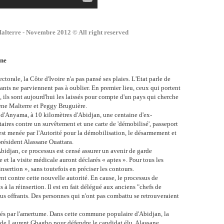
alterre - Novembre 2012 © All right reserved
nne
ectorale, la Côte d'Ivoire n'a pas pansé ses plaies. L'Etat parle de
nts ne parviennent pas à oublier. En premier lieu, ceux qui portent
 ils sont aujourd'hui les laissés pour compte d'un pays qui cherche
ène Malterre et Peggy Bruguière.
e d'Anyama, à 10 kilomètres d'Abidjan, une centaine d'ex-
aires contre un survêtement et une carte de 'démobilisé', passeport
n est menée par l'Autorité pour la démobilisation, le désarmement et
président Alassane Ouattara.
Abidjan, ce processus est censé assurer un avenir de garde
 et la visite médicale auront déclarés « aptes ». Pour tous les
nsertion », sans toutefois en préciser les contours.
ient contre cette nouvelle autorité. En cause, le processus de
à la réinsertion. Il est en fait délégué aux anciens "chefs de
us offrants. Des personnes qui n'ont pas combattu se retrouveraient
és par l'amertume. Dans cette commune populaire d'Abidjan, la
 de Laurent Gbagbo pour défendre le candidat élu, Alassane