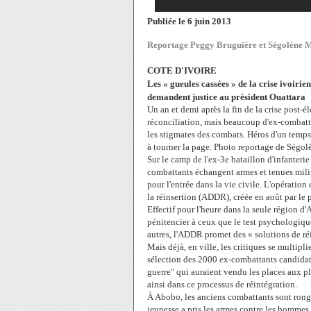
Publiée le
6 juin 2013
Reportage Peggy Bruguière et Ségolène M
COTE D'IVOIRE
Les « gueules cassées » de la crise ivoirie
demandent justice au président Ouattara
Un an et demi après la fin de la crise post-él
réconciliation, mais beaucoup d'ex-combatta
les stigmates des combats. Héros d'un temps,
à tourner la page. Photo reportage de Ségol
Sur le camp de l'ex-3e bataillon d'infanteri
combattants échangent armes et tenues milit
pour l'entrée dans la vie civile. L'opératio
la réinsertion (ADDR), créée en août par le 
Effectif pour l'heure dans la seule région d'
pénitencier à ceux que le test psychologique
autres, l'ADDR promet des « solutions de réi
Mais déjà, en ville, les critiques se multipl
sélection des 2000 ex-combattants candidats 
guerre" qui auraient vendu les places aux pl
ainsi dans ce processus de réintégration.
À Abobo, les anciens combattants sont rong
jeunesse a pris les armes contre les hommes