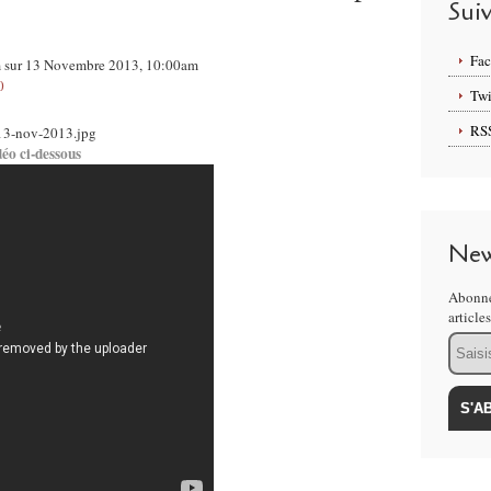
Sui
Fa
om sur 13 Novembre 2013, 10:00am
0
Twi
RS
déo ci-dessous
New
Abonne
article
Email