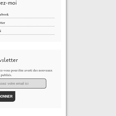
vez-moi
cebook
tter
S
sletter
z-vous pour être averti des nouveaux
s publiés.