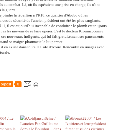
s au combat. Là, où ils espéraient une prise en charge, ils n'ont
 la guerre.
ejoindre la rébellion à PK18, ce quartier d'Abobo où les
orces de sécurité de l'ancien président ont été les plus sanglants.
011, il est aujourd'hui incapable de conduire : le plomb est toujours
'a pas les moyens de se faire opérer. C'est le docteur Krouma, connu
e ces nouveaux indigents, qui lui fait gratuitement ses pansements
 quand sa maigre pharmacie le lui permet.
l en existe dans toute la Côte d'Ivoire. Rencontre en images avec
torale.
Repost
0