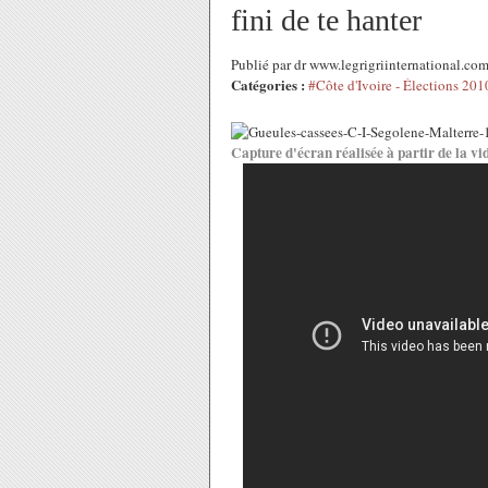
fini de te hanter
Publié par dr www.legrigriinternational.c
Catégories :
#Côte d'Ivoire - Élections 201
Capture d'écran réalisée à partir de la vi