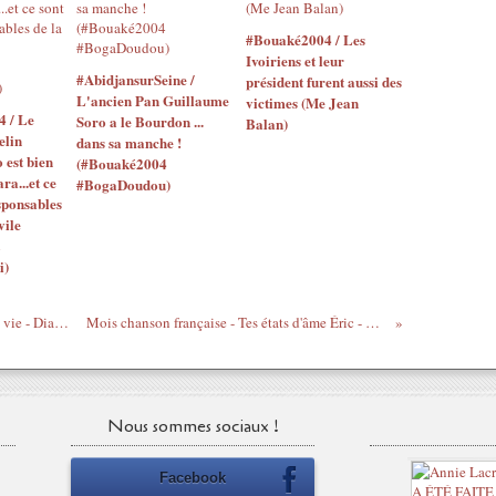
#Bouaké2004 / Les
Ivoiriens et leur
#AbidjansurSeine /
président furent aussi des
L'ancien Pan Guillaume
victimes (Me Jean
4 / Le
Soro a le Bourdon ...
Balan)
elin
dans sa manche !
o est bien
(#Bouaké2004
ara...et ce
#BogaDoudou)
sponsables
vile
i)
Mois chanson française - L'homme de ma vie - Diane Dufresne
Mois chanson française - Tes états d'âme Éric - Luna Parker
Nous sommes sociaux !
Facebook