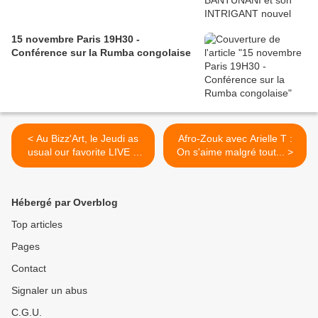
15 novembre Paris 19H30 -
Conférence sur la Rumba congolaise
< Au Bizz'Art, le Jeudi as
Afro-Zouk avec Arielle T :
usual our favorite LIVE &
On s'aime malgré tout... >
SOUL AFTERWORK Feat
KHALIL !!! Blind-test
"Champagne", Live by
Hébergé par Overblog
SOULNESS, Soul Flava mix
by DJ BABA...
Top articles
Pages
Contact
Signaler un abus
C.G.U.