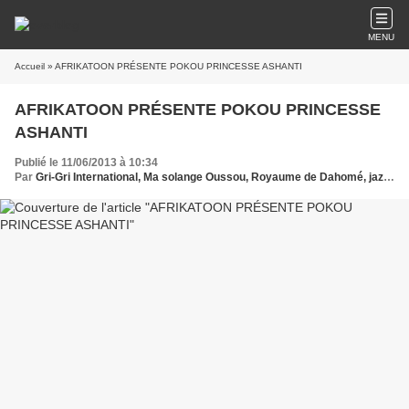
MENU
Accueil
» AFRIKATOON PRÉSENTE POKOU PRINCESSE ASHANTI
AFRIKATOON PRÉSENTE POKOU PRINCESSE
ASHANTI
Publié le 11/06/2013 à 10:34
Par
Gri-Gri International, Ma solange Oussou, Royaume de Dahomé, jazz, Congo, Madina,, Madagascar, MIMA ,SHAO BOANA, Agni,AFRIKATOON, Baoulé, Akan , Ghana, Pokou, PRINCESSE ASHANTI