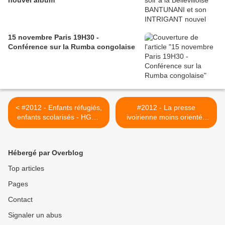
nouvel album
15 novembre Paris 19H30 -
Conférence sur la Rumba congolaise
< #2012 - Enfants réfugiés,
#2012 - La presse
enfants scolarisés - HGMJ
ivoirienne moins orientée
au Ghana (2) - 21/11
que Libé pour Kouamouo
dans "J'accuse Ouattara" -
29/10 >
Hébergé par Overblog
Top articles
Pages
Contact
Signaler un abus