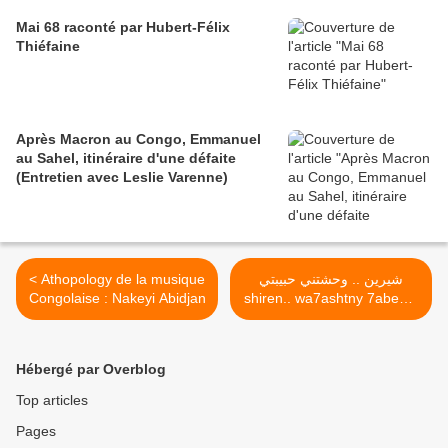
Mai 68 raconté par Hubert-Félix
Thiéfaine
Après Macron au Congo, Emmanuel
au Sahel, itinéraire d'une défaite
(Entretien avec Leslie Varenne)
< Athopology de la musique
شيرين .. وحشتني حبيبتي
Congolaise : Nakeyi Abidjan
shiren.. wa7ashtny 7abebty
>
Hébergé par Overblog
Top articles
Pages