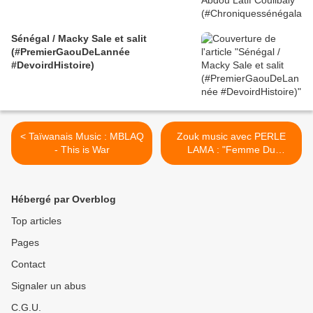
Sénégal / Macky Sale et salit
(#PremierGaouDeLannée
#DevoirdHistoire)
< Taïwanais Music : MBLAQ
Zouk music avec PERLE
- This is War
LAMA : "Femme Du
Monde"... >
Hébergé par Overblog
Top articles
Pages
Contact
Signaler un abus
C.G.U.