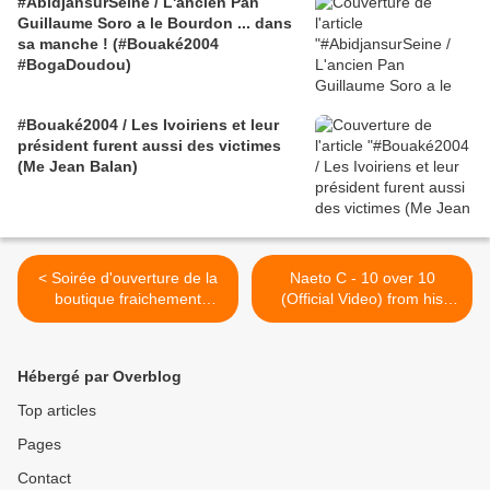
#AbidjansurSeine / L'ancien Pan
Guillaume Soro a le Bourdon ... dans
sa manche ! (#Bouaké2004
#BogaDoudou)
#Bouaké2004 / Les Ivoiriens et leur
président furent aussi des victimes
(Me Jean Balan)
< Soirée d'ouverture de la
Naeto C - 10 over 10
boutique fraichement
(Official Video) from his
relooké de Sankina M'Sa
Album Super C Season >
Hébergé par Overblog
Top articles
Pages
Contact