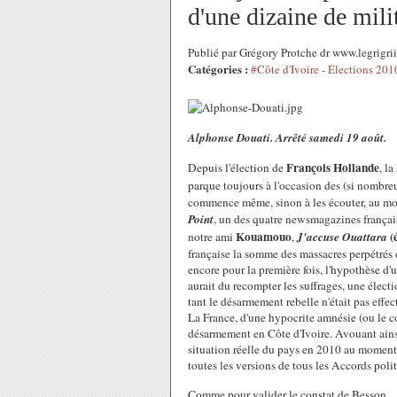
d'une dizaine de mili
Publié par Grégory Protche dr www.legrigr
Catégories :
#Côte d'Ivoire - Élections 201
Alphonse Douati. Arrêté samedi 19 août.
François Hollande
Depuis l'élection de
, l
parque toujours à l'occasion des (si nombreu
commence même, sinon à les écouter, au moi
Point
, un des quatre newsmagazines françai
Kouamouo
(
notre ami
,
J'accuse Ouattara
française la somme des massacres perpétrés de
encore pour la première fois, l'hypothèse d'u
aurait du recompter les suffrages, une élect
tant le désarmement rebelle n'était pas effec
La France, d'une hypocrite amnésie (ou le co
désarmement en Côte d'Ivoire. Avouant ains
situation réelle du pays en 2010 au moment
toutes les versions de tous les Accords pol
Comme pour valider le constat de Besson.