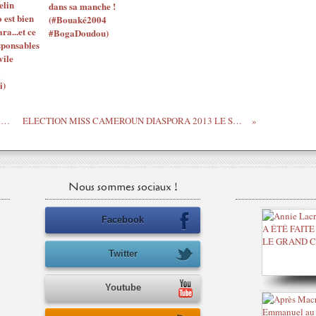
elin
dans sa manche !
o est bien
(#Bouaké2004
ara...et ce
#BogaDoudou)
sponsables
vile
i)
Sénégal - À propos de Tanor, lettre à Mody Niang - Malick Noël Seck
ELECTION MISS CAMEROUN DIASPORA 2013 LE SAMEDI 13 OCTOBRE PROCHAIN
Nous sommes sociaux !
Facebook
Twitter
Youtube