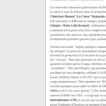
Les nouveaux massacres génocidaires de Duék
et selon le taux de réussite dans la recherch
l'Intérieur Hamed "La Chose" Bakayoko
télé nationale et diffusant les images scand
Gbagbo
Moise Lida Kouassi
,
, visiblement
communication pour celui d'un complot mil
journalistes, des menaces, des intimidations
d'ordinateurs portables par des types sachant
Ultime nouveauté : depuis quelques semaines
été attaqués. Le pouvoir, absolument incapa
d'assurer la protection et la sécurité de l
des
"assauts"
. Sans que personne ne soit ni 
quantités d'armes qu'on évoque, dérobées lor
"assaillants" ? Des pro-Gbagbo, qui prendrai
pacifique de leur champion, enfermé à La H
jamais rétribués depuis avril 2011 qui se pa
"Co
coups rémunérateurs ? Des membres du
exécuté quelques jours après la chute de Gba
Soro
(
avait-il, lui aussi, promis ?). Des ho
sponsor d'ADO aux USA - a exigé que le cam
internationale (CPI)
et envoie une ou plusi
peine l'embarras d'Ouattara au moment d'anno