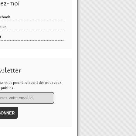
vez-moi
cebook
tter
S
sletter
z-vous pour être averti des nouveaux
s publiés.