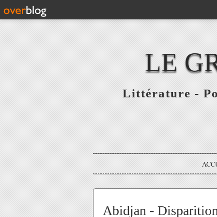
LE G
Littérature - P
ACC
Abidjan - Disparition