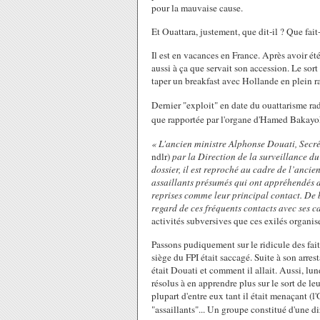
pour la mauvaise cause.
Et Ouattara, justement, que dit-il ? Que fait
Il est en vacances en France. Après avoir été
aussi à ça que servait son accession. Le sor
taper un breakfast avec Hollande en plein ra
Dernier "exploit" en date du ouattarisme radi
que rapportée par l'organe d'Hamed Bakay
«
L'ancien ministre Alphonse Douati, Secrét
ndlr)
par la Direction de la surveillance du
dossier, il est reproché au cadre de l’ancie
assaillants présumés qui ont appréhendés d
reprises comme leur principal contact. De b
regard de ces fréquents contacts avec ses 
activités subversives que ces exilés organis
Passons pudiquement sur le ridicule des fa
siège du FPI était saccagé. Suite à son arres
était Douati et comment il allait. Aussi, lun
résolus à en apprendre plus sur le sort de le
plupart d'entre eux tant il était menaçant (l
"assaillants"... Un groupe constitué d'une 