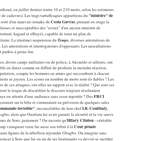
oué, en juillet dernier (entre 10 et 210 morts, selon les estimeurs
"ministre" de
e de cadavres). Les tragi-tartuffesques apparitions du
Costa Gavras
, sorti d'un mauvais remake de
, prenant en otage la
aleuses et inacceptables des "aveux" d'un ancien ministre de
 torturé, hagard et effrayé), capable de tenir un plan de
itaire. La (énième) suspension du
Temps
, diverses arrestations de
. Les arrestations et interrogatoires d'opposants. Les auscultations
 parfois à peine lire.
, divers camps militaires ou de police, à Akouédo et ailleurs, ont
ble en direct comme en différé de produire la moindre réaction,
a population, compte les hommes en armes qui succombent à chacun
triste ni joyeux. Les scores en nombre de morts sont-ils fiables ? Les
s de ces attaques, ont-elles un rapport avec la réalité ? Qui sont ces
ent le risque de discréditer le discours toujours résolument
FRCI
aye en attente d'une audience sans cesse reportée ? Des
yeraient sur la bête et s'armeraient en prévision de quelques sales
mmando invisible"
I.B. Coulibaly
, inconsolables de leur chef
,
gbo, alors que Ouattara lui avait garanti la sécurité et la vie sauve
Hilary Clinton
mmes de Soro, justement ? On raconte qu'
- véritable
Cour pénale
p vainqueur verse lui aussi son tribut à la
eurs figures de la rébellion rejoindre Gbagbo. On imagine sans
ncer à Soro que lui ou un de ses lieutenants va devoir se sacrifier