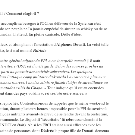
-il ? Comment réagit-il ?
 accomplir sa besogne à l'OCI en défaveur de la Syrie, car c'est
t de son peuple ne l'a jamais empêché de siroter un whisky ou de se
madan. Il attend. En pleine canicule. Drôle d'idée.
Alphonse Douati
eux et triomphant : l'arrestation d'
. La voici telle
oko, le si mal nommé
Patriote
.
aire général adjoint du FPI, a été interpellé samedi
(18 août,
 territoire (DST) où il a été gardé. Selon des sources proches du
n parti au pouvoir des activités subversives. Les quelques
ans l’attaque camp militaire d’Akouédo l’aurait cité à plusieurs
onnes sources, l’ancien ministre faisait l’objet de surveillance au
camarades exilés du Ghana.
« Tout indique qu’il est au coeur des
ent dans des pays voisins »
, est certain notre source.
»
its reprochés. Contentons-nous de rappeler que le même week-end le
tation, durant plusieurs heures, impossible pour le FPI de savoir où
di, des militants avaient-ils prévu de se rendre devant la préfecture,
ur camarade. Le dispositif "sécuritaire" fit rebrousser chemin à la
'ONUCI en était). Ah si les FRCI étaient aussi efficaces avec les
Désirée
dizaine de personnes, dont
la propre fille de Douati, demeura