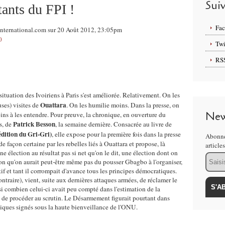
Sui
tants du FPI !
Fa
iinternational.com sur 20 Août 2012, 23:05pm
0
Twi
RS
a situation des Ivoiriens à Paris s'est améliorée. Relativement. On les
Ouattara
ses) visites de
. On les humilie moins. Dans la presse, on
New
ns à les entendre. Pour preuve, la chronique, en ouverture du
Patrick Besson
s, de
, la semaine dernière. Consacrée au livre de
édition du Gri-Gri)
, elle expose pour la première fois dans la presse
Abonne
 façon certaine par les rebelles liés à Ouattara et propose, là
article
ne élection au résultat pas si net qu'on le dit, une élection dont on
Email
ion qu'on aurait peut-être même pas du pousser Gbagbo à l'organiser,
tif et tant il corrompait d'avance tous les principes démocratiques.
ntraire), vient, suite aux dernières attaques armées, de réclamer le
i combien celui-ci avait peu compté dans l'estimation de la
 de procéder au scrutin. Le Désarmement figurait pourtant dans
itiques signés sous la haute bienveillance de l'ONU.