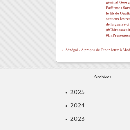
général Georg
l'affirme : Sor
le fils de Ouatt
sont eux les re
de la guerre ci
(#Chiracsavait
#LaPresseauss
Archives
2025
2024
2023