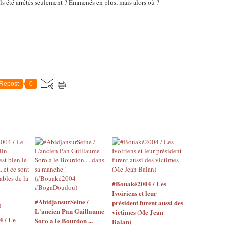
ils été arrêtés seulement ? Emmenés en plus, mais alors où ?
Repost
0
#Bouaké2004 / Les
Ivoiriens et leur
#AbidjansurSeine /
président furent aussi des
L'ancien Pan Guillaume
victimes (Me Jean
4 / Le
Soro a le Bourdon ...
Balan)