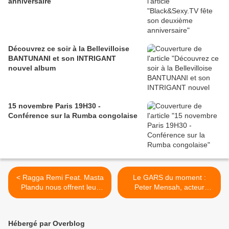
anniversaire
Découvrez ce soir à la Bellevilloise
BANTUNANI et son INTRIGANT
nouvel album
15 novembre Paris 19H30 -
Conférence sur la Rumba congolaise
< Ragga Remi Feat. Masta
Le GARS du moment :
Plandu nous offrent leur
Peter Mensah, acteur
vision du gazon vert from
canadien originaire du
Nigéria ...
Ghana (Akwey dans Avatar)
>
Hébergé par Overblog