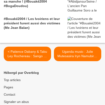
sa manche ! (#Bouaké2004
#BogaDoudou)
#Bouaké2004 / Les Ivoiriens et leur
président furent aussi des victimes
(Me Jean Balan)
< Patience Dabany & Tabu
Uganda music : Julie
Ley Rochereau : Sango Ya
Mutesasira Iryn Namubiru -
Mawa
Yani >
Hébergé par Overblog
Top articles
Pages
Contact
Signaler un abus