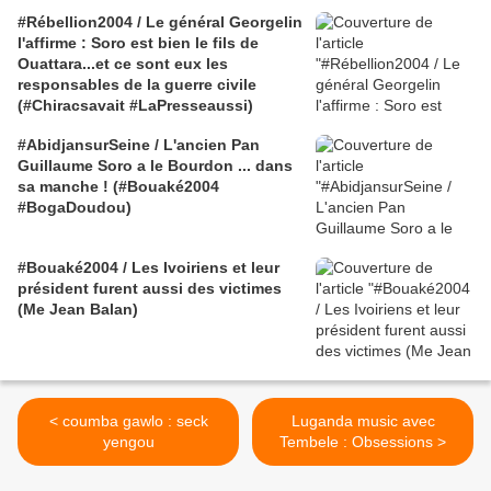
#Rébellion2004 / Le général Georgelin
l'affirme : Soro est bien le fils de
Ouattara...et ce sont eux les
responsables de la guerre civile
(#Chiracsavait #LaPresseaussi)
#AbidjansurSeine / L'ancien Pan
Guillaume Soro a le Bourdon ... dans
sa manche ! (#Bouaké2004
#BogaDoudou)
#Bouaké2004 / Les Ivoiriens et leur
président furent aussi des victimes
(Me Jean Balan)
< coumba gawlo : seck
Luganda music avec
yengou
Tembele : Obsessions >