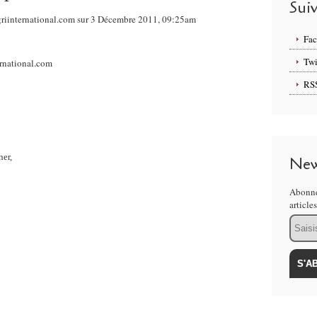
Sui
griinternational.com sur 3 Décembre 2011, 09:25am
Fa
Twi
RS
ner,
New
Abonne
article
Email