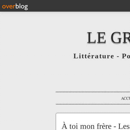
LE G
Littérature - P
ACC
À toi mon frère - Le