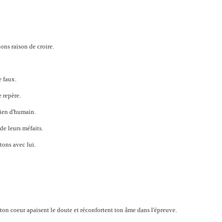
ns raison de croire.
e faux.
e repère.
rien d'humain.
de leurs méfaits.
tons avec lui.
ton coeur apaisent le doute et réconfortent ton âme dans l'épreuve.