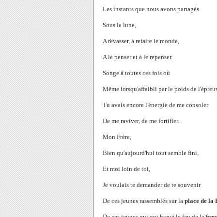
Les instants que nous avons partagés
Sous la lune,
A rêvasser, à refaire le monde,
A le penser et à le repenser.
Songe à toutes ces fois où
Même lorsqu'affaibli par le poids de l'épreu
Tu avais encore l'énergie de me consoler
De me raviver, de me fortifier.
Mon Frère,
Bien qu'aujourd'hui tout semble fini,
Et moi loin de toi,
Je voulais te demander de te souvenir
De ces jeunes rassemblés sur la
place de la
De ces jeunes qui ont bravé le feu de la
for