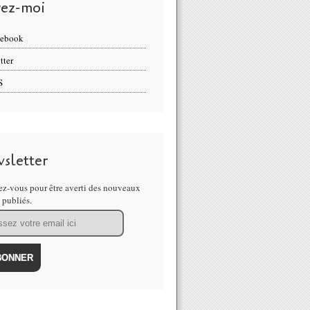
vez-moi
cebook
tter
S
sletter
z-vous pour être averti des nouveaux
s publiés.