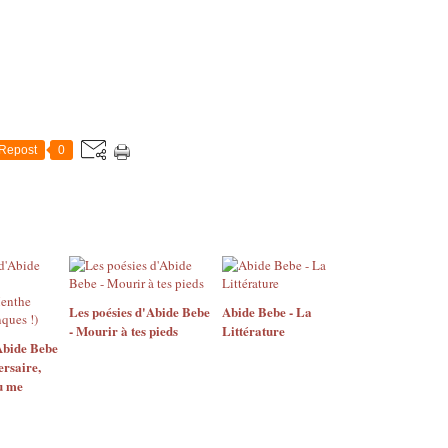
Repost
0
Les poésies d'Abide Bebe
Abide Bebe - La
- Mourir à tes pieds
Littérature
Abide Bebe
ersaire,
u me