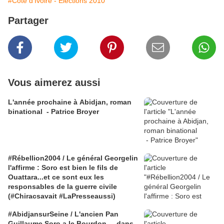
#Côte d'Ivoire - Élections 2010
Partager
Vous aimerez aussi
L'année prochaine à Abidjan, roman
binational - Patrice Broyer
#Rébellion2004 / Le général Georgelin
l'affirme : Soro est bien le fils de
Ouattara...et ce sont eux les
responsables de la guerre civile
(#Chiracsavait #LaPresseaussi)
#AbidjansurSeine / L'ancien Pan
Guillaume Soro a le Bourdon ... dans