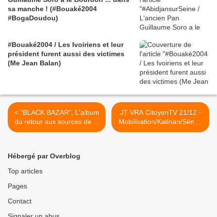
sa manche ! (#Bouaké2004
#BogaDoudou)
#Bouaké2004 / Les Ivoiriens et leur
président furent aussi des victimes
(Me Jean Balan)
< "BLACK BAZAR", L'album
JT VRA CitoyenTV 21/12 -
du retour aux sources de la
Mobilisation/Katinan/Sénég
Rumba congolaise produit
al :
par Alain Mabanckou
justice/Mali/Economie/RDC/
Piraterie en
Hébergé par Overblog
mer/Egypte/Syrie/Musique
>
Top articles
Pages
Contact
Signaler un abus