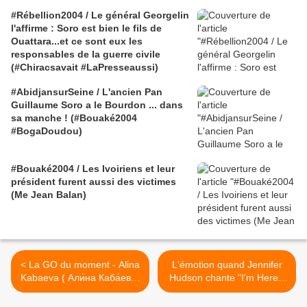
#Rébellion2004 / Le général Georgelin
l'affirme : Soro est bien le fils de
Ouattara...et ce sont eux les
responsables de la guerre civile
(#Chiracsavait #LaPresseaussi)
#AbidjansurSeine / L'ancien Pan
Guillaume Soro a le Bourdon ... dans
sa manche ! (#Bouaké2004
#BogaDoudou)
#Bouaké2004 / Les Ivoiriens et leur
président furent aussi des victimes
(Me Jean Balan)
< La GO du moment - Alina
L'émotion quand Jennifer
Kabaeva ( Али́на Каба́ева)
Hudson chante "I'm Here"!
- 27 ans - nouvelle Mme
>
Vladimir Poutine ? (Lui