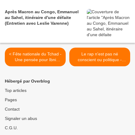
Après Macron au Congo, Emmanuel
au Sahel, itinéraire d'une défaite
(Entretien avec Leslie Varenne)
< Fête nationale du Tchad -
Le rap n'est pas né
Une pensée pour Ibni
conscient ou politique -
Oumar Mahamat Saleh
Sear / Get Busy (On refait
le rap) >
Hébergé par Overblog
Top articles
Pages
Contact
Signaler un abus
C.G.U.