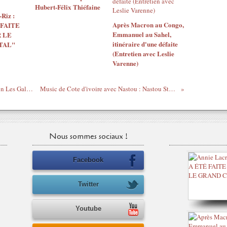
Hubert-Félix Thiéfaine
Riz :
Après Macron au Congo,
 FAITE
Emmanuel au Sahel,
 LE
itinéraire d'une défaite
TAL"
(Entretien avec Leslie
Varenne)
Libérez Gilbert-Marie Aké N'Gbo - version Les Galliets
Music de Cote d'ivoire avec Nastou : Nastou Style...
Nous sommes sociaux !
Facebook
Twitter
Youtube