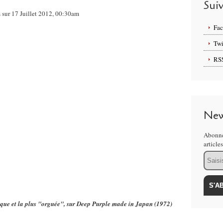
Sui
 sur 17 Juillet 2012, 00:30am
Fa
Twi
RS
New
Abonne
article
Email
hique et la plus "orguée", sur Deep Purple made in Japan (1972)