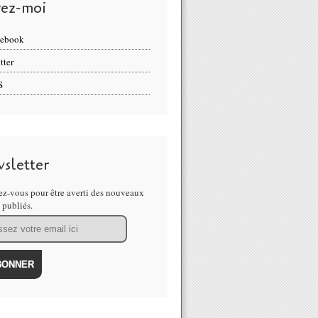
vez-moi
cebook
tter
S
sletter
z-vous pour être averti des nouveaux
s publiés.