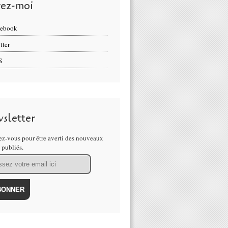
vez-moi
cebook
tter
S
sletter
z-vous pour être averti des nouveaux
s publiés.