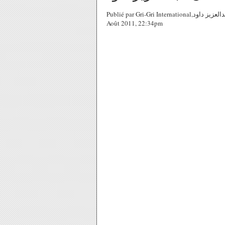
Publié par Gri-Gri International,رشا شيخ الدين - عذارى الحي - للفنان عبدالعزيز داود , Ma solange Protche sur 15
Août 2011, 22:34pm