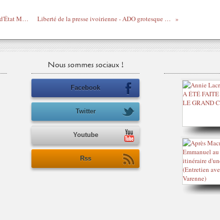
De retour de Libye, l'ancienne Secrétaire d'État Margie Sudre estime que l'opération est un échec...
Liberté de la presse ivoirienne - ADO grotesque sur CNN + Hermann Aboa, par Sylvie Kouamé
Nous sommes sociaux !
Facebook
Twitter
Youtube
Rss