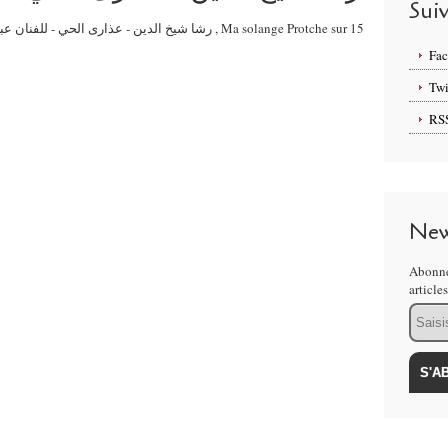
Sui
Fa
Twi
RS
New
Abonne
article
Email